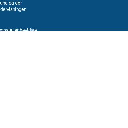
fund og der
ndervisningen.
sonalet er bevidste
ikre trivsel og
tort engagement og
positivt både fagligt
nmark.