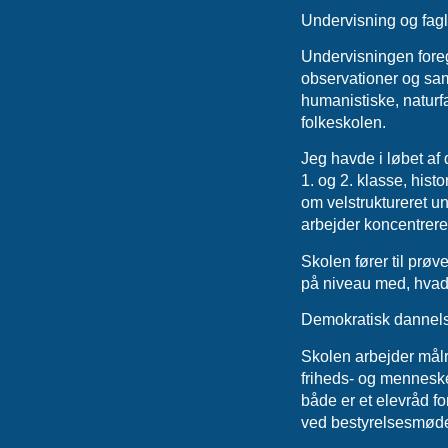
Undervisning og fag
Undervisningen foreg
observationer og sam
humanistiske, naturfa
folkeskolen.
Jeg havde i løbet af 
1. og 2. klasse, histo
om velstruktureret u
arbejder koncentreret
Skolen fører til prøv
på niveau med, hvad 
Demokratisk dannels
Skolen arbejder mål
friheds- og menneske
både er et elevråd f
ved bestyrelsesmøder