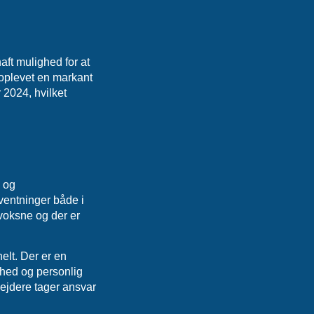
aft mulighed for at
 oplevet en markant
 2024, hvilket
 og
ventninger både i
 voksne og der er
elt. Der er en
ghed og personlig
bejdere tager ansvar