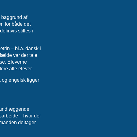
å baggrund af
n for både det
ligvis stilles i
trin – bl.a. dansk i
lfælde var der tale
lse. Eleverne
ere alle elever.
k og engelsk ligger
grundlæggende
sarbejde – hvor der
ormanden deltager