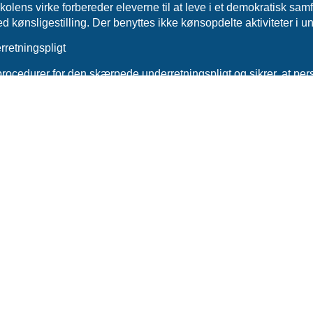
olens virke forbereder eleverne til at leve i et demokratisk sam
 kønsligestilling. Der benyttes ikke kønsopdelte aktiviteter i u
retningspligt
procedurer for den skærpede underretningspligt og sikrer, at per
nsvar. Dette er en vigtig del af skolens samlede indsats for at s
ninger
v fremstår som en velfungerende og veldrevet skole, der med s
in opgave. Det er mit klare indtryk, at skolen fortsat udvikler sig 
i høj grad lever op til de krav, der stilles til frie grundskoler i Da
ejdet og ser frem til at følge skolens videre færd.