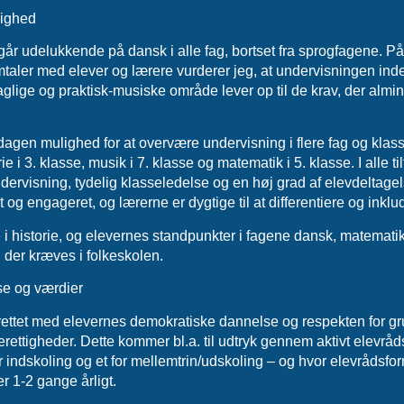
lighed
år udelukkende på dansk i alle fag, bortset fra sprogfagene. P
taler med elever og lærere vurderer jeg, at undervisningen inde
glige og praktisk-musiske område lever op til de krav, der alminde
dagen mulighed for at overvære undervisning i flere fag og klasse
rie i 3. klasse, musik i 7. klasse og matematik i 5. klasse. I alle ti
ndervisning, tydelig klasseledelse og en høj grad af elevdeltage
 og engageret, og lærerne er dygtige til at differentiere og inklud
e i historie, og elevernes standpunkter i fagene dansk, matemati
der kræves i folkeskolen.
e og værdier
rettet med elevernes demokratiske dannelse og respekten for 
rettigheder. Dette kommer bl.a. til udtryk gennem aktivt elevråd
or indskoling og et for mellemtrin/udskoling – og hvor elevrådsf
 1-2 gange årligt.