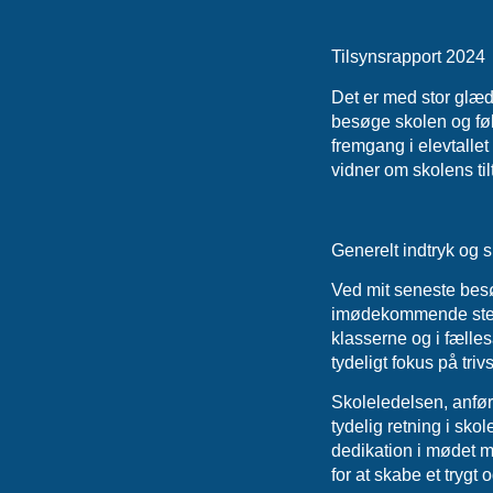
Tilsy
Det er med stor glæd
besøge skolen og føl
fremgang i elevtallet
vidner om skolens til
Generelt indtryk og
Ved mit seneste bes
imødekommende stemni
klasserne og i fælle
tydeligt fokus på tri
Skoleledelsen, anført
tydelig retning i sk
dedikation i mødet m
for at skabe et trygt