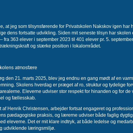
nsrapport 2024
e, at jeg som tilsynsførende for Privatskolen Nakskov igen har h
ge dens fortsatte udvikling. Siden mit seneste tilsyn har skolen
 – fra 363 elever i september 2023 til 401 elever pr. 5. september
trækningskraft og stærke position i lokalområdet.
 skolens atmosfære
øg den 21. marts 2025, blev jeg endnu en gang mødt af en varm
ng. Skolens hverdag er præget af ro, struktur og tydelige for
sarealerne. Eleverne udviser stor respekt for hinanden og for de
vsel og fællesskab.
 af Henrik Christensen, arbejder fortsat engageret og profession
olens pædagogiske praksis, og lærerne udviser både faglig dygti
ed eleverne. Det er mit klare indtryk, at både ledelse og medar
 og udviklende læringsmiljø.