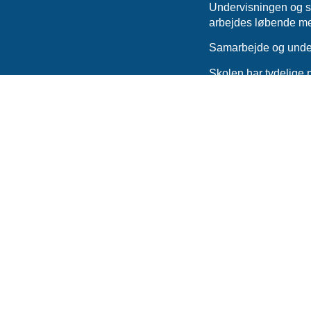
Undervisningen og sk
arbejdes løbende med
Samarbejde og under
Skolen har tydelige 
om deres personlige a
tryghed for alle børn.
Afsluttende bemærk
Privatskolen Naksko
høj faglighed løfter s
og socialt, og at den 
Jeg takker for samarb
Med venlig hilsen
Mehmet Kutlu
Tilsynsførende