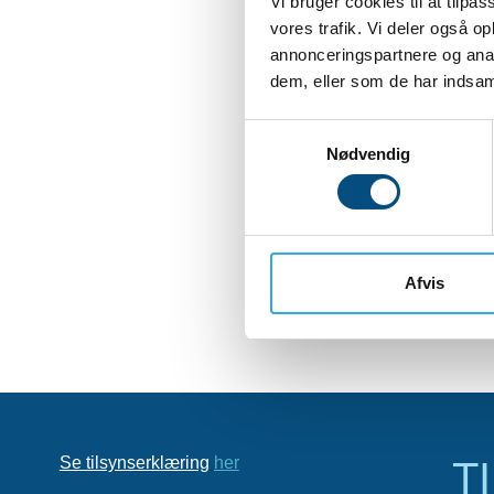
Vi bruger cookies til at tilpas
vores trafik. Vi deler også 
annonceringspartnere og anal
dem, eller som de har indsaml
Samtykkevalg
Nødvendig
Afvis
Se tilsynserklæring
her
T