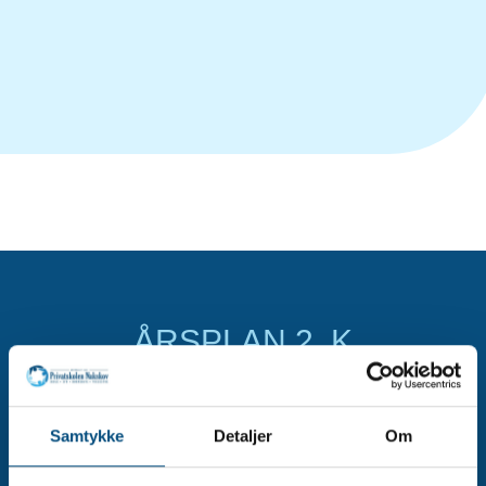
ÅRSPLAN 2. K
Motion
Samtykke
Detaljer
Om
Billedkunst
Dansk