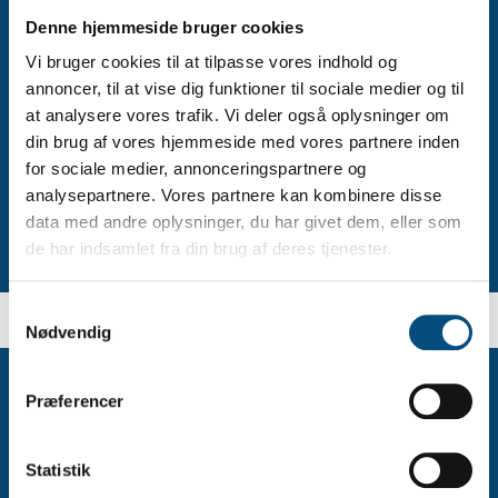
Denne hjemmeside bruger cookies
Engelsk
Vi bruger cookies til at tilpasse vores indhold og
Matematik
annoncer, til at vise dig funktioner til sociale medier og til
Natur/Teknik
at analysere vores trafik. Vi deler også oplysninger om
din brug af vores hjemmeside med vores partnere inden
Liv og religion
for sociale medier, annonceringspartnere og
Musik
analysepartnere. Vores partnere kan kombinere disse
data med andre oplysninger, du har givet dem, eller som
de har indsamlet fra din brug af deres tjenester.
Samtykkevalg
Nødvendig
Indmeldelse af dit barn
Præferencer
Statistik