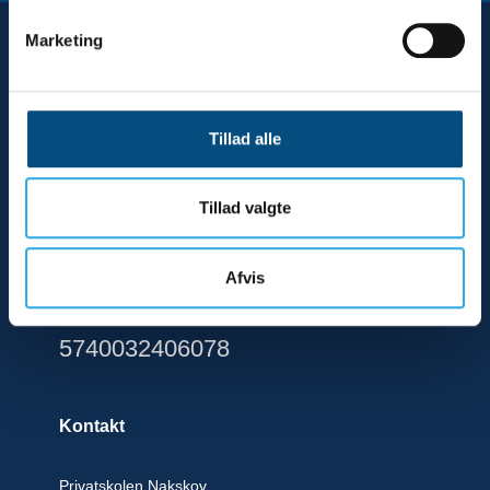
Marketing
Tillad alle
Tillad valgte
94 684
Afvis
EAN:
5740032406078
Kontakt
Privatskolen Nakskov